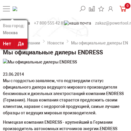
0
+7 800 555 42 85
zakaz@powertool.
Ваш город:
Ваш город:
Москва
Москва
О компании
Новости
Мы официальные дилеры END
Нет
Нет
Да
Да
Мы официальные дилеры ENDRESS
23.06.2014
Мы с гордостью заявляем, что подтвердили статус
официального дилера ведущего мирового производителя
бензиновых и дизельных электростанций компании ENDRESS
(Германия). Наша компания старается предложить своим
клиентам, наравне с недорогой продукцией, самые лучшие
образцы от ведущих мировых производителей.
Немецкая компания ENDRESS - крупнейший в Германии
производитель автономных источников энергии.ENDRESS