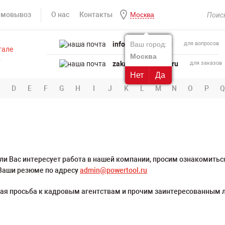
амовывоз
О нас
Контакты
Москва
info@powertool.ru
Ваш город:
для вопросов
Москва
zakaz@powertool.ru
для заказов
Нет
Да
D
E
F
G
H
I
J
K
L
M
N
O
P
Q
 Вас интересует работа в нашей компании, просим ознакомиться 
Ваши резюме по адресу
admin@powertool.ru
ая просьба к кадровым агентствам и прочим заинтересованным л