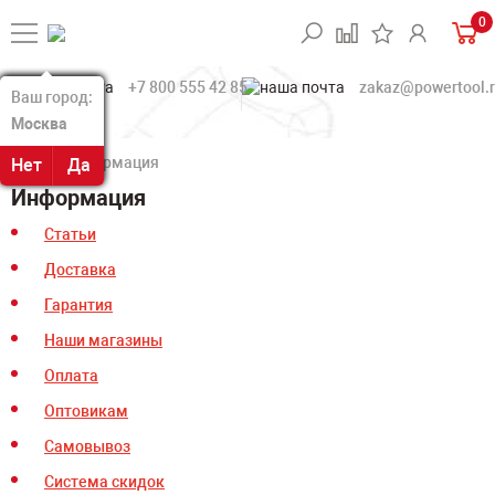
0
+7 800 555 42 85
zakaz@powertool.
Ваш город:
Ваш город:
Москва
Москва
Информация
Нет
Нет
Да
Да
Информация
Статьи
Доставка
Гарантия
Наши магазины
Оплата
Оптовикам
Самовывоз
Система скидок