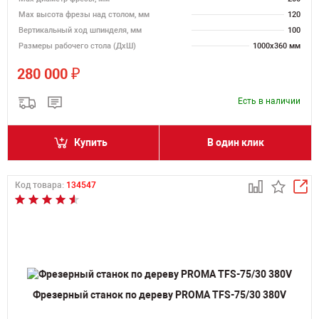
Мах высота фрезы над столом, мм
120
Вертикальный ход шпинделя, мм
100
Размеры рабочего стола (ДхШ)
1000х360 мм
₽
280 000
Есть в наличии
Купить
В один клик
Код товара:
134547
Фрезерный станок по дереву PROMA TFS-75/30 380V