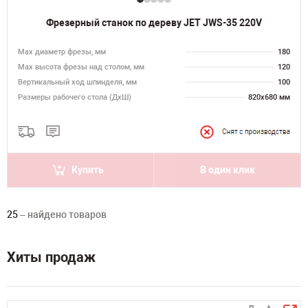
Фрезерный станок по дереву JET JWS-35 220V
Max диаметр фрезы, мм
180
Мах высота фрезы над столом, мм
120
Вертикальный ход шпинделя, мм
100
Размеры рабочего стола (ДхШ)
820х680 мм
Купить
В один клик
25
– найдено товаров
Хиты продаж