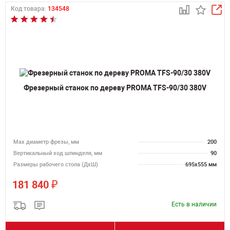
Код товара:
134548
Фрезерный станок по дереву PROMA TFS-90/30 380V
Max диаметр фрезы, мм
200
Вертикальный ход шпинделя, мм
90
Размеры рабочего стола (ДхШ)
695х555 мм
₽
181 840
Есть в наличии