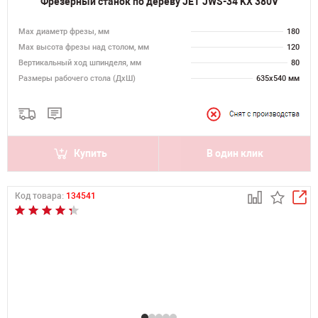
Фрезерный станок по дереву JET JWS-34 KX 380V
Max диаметр фрезы, мм
180
Мах высота фрезы над столом, мм
120
Вертикальный ход шпинделя, мм
80
Размеры рабочего стола (ДхШ)
635х540 мм
Купить
В один клик
Код товара:
134541