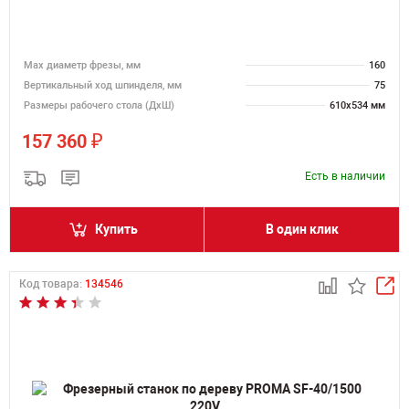
Max диаметр фрезы, мм
160
Вертикальный ход шпинделя, мм
75
Размеры рабочего стола (ДхШ)
610х534 мм
₽
157 360
Есть в наличии
Купить
В один клик
Код товара:
134546