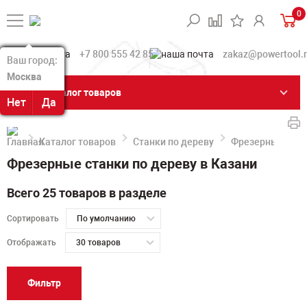
0
+7 800 555 42 85
zakaz@powertool.
Ваш город:
Ваш город:
Москва
Москва
Каталог товаров
Нет
Нет
Да
Да
Каталог товаров
Станки по дереву
Фрезерные стан
Фрезерные станки по дереву в Казани
Всего 25 товаров в разделе
Сортировать
По умолчанию
Отображать
30 товаров
Фильтр