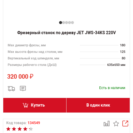
Фрезерный станок по дереву JET JWS-34KS 220V
Max диаметр фрезы, мм
180
Мах высота фрезы над столом, мм
125
Вертикальный ход шпинделя, мм
80
Размеры рабочего стола (ДхШ)
635х650 мм
₽
320 000
Есть в наличии
Купить
В один клик
Код товара:
134549