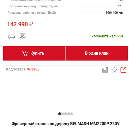
Вертикальный ход шпинделя, мм
110
Размеры рабочего стола (ДхШ)
600х400 мм
₽
142 990
Купить
В один клик
Код товара:
963905
Фрезерный станок по дереву BELMASH MM2200P 220V