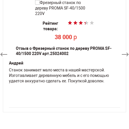
Рейтинг
Рейтинг
Рейтинг
Рейтинг
товара:
товара:
товара:
товара:
p
p
p
p
38 000
38 000
38 000
38 000
Отзыв о Фрезерный станок по дереву PROMA SF-
40/1500 220V арт.25024002
Андрей
Станок занимает мало места в нашей мастерской.
Изготавливает деревянную мебель и с его помощью
удается аккуратно сделать ее. Покупкой доволен.