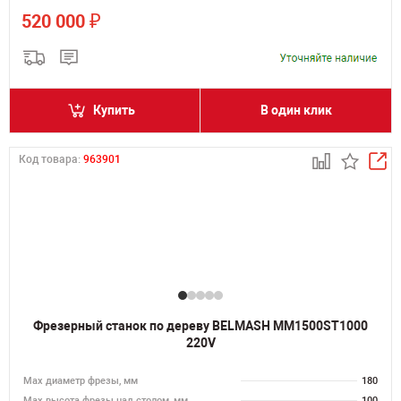
₽
520 000
Купить
В один клик
Код товара:
963901
Фрезерный станок по дереву BELMASH MM1500ST1000
220V
Max диаметр фрезы, мм
180
Мах высота фрезы над столом, мм
100