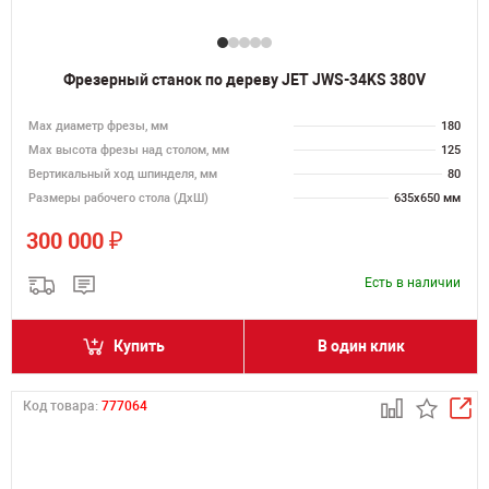
Фрезерный станок по дереву JET JWS-34KS 380V
Max диаметр фрезы, мм
180
Мах высота фрезы над столом, мм
125
Вертикальный ход шпинделя, мм
80
Размеры рабочего стола (ДхШ)
635х650 мм
₽
300 000
Есть в наличии
Купить
В один клик
Код товара:
777064