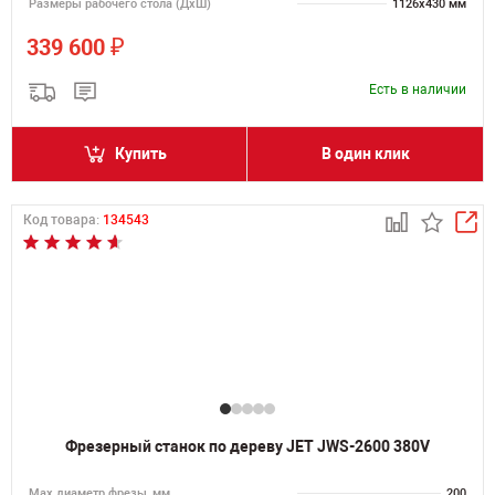
Размеры рабочего стола (ДхШ)
1126х430 мм
₽
339 600
Есть в наличии
Купить
В один клик
Код товара:
134543
Фрезерный станок по дереву JET JWS-2600 380V
Max диаметр фрезы, мм
200