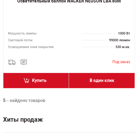
Осветительный баллон WACKER NEUSON LBA 80M
Мощность лампы
1000 Вт
Световой поток
99000 люмен
Освещаемая зона покрытия
530 м.кв.
Купить
В один клик
5
– найдено товаров
Хиты продаж