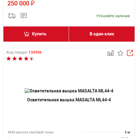
₽
250 000
Купить
В один клик
Код товара:
133936
Осветительная вышка MASALTA ML44-4
MAX высота световой точки
5 м