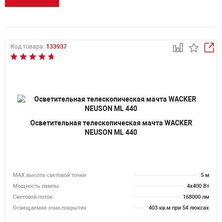
Код товара:
133937
Осветительная телескопическая мачта WACKER
NEUSON ML 440
MAX высота световой точки
5 м
Мощность лампы
4х400 Вт
Световой поток
168000 лм
Освещаемая зона покрытия
403 кв.м при 54 люксах