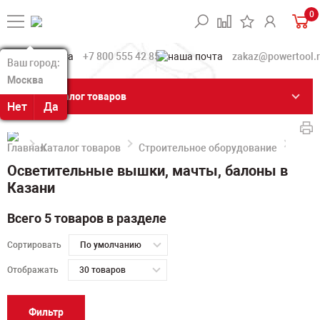
0
+7 800 555 42 85
zakaz@powertool.
Ваш город:
Ваш город:
Москва
Москва
Каталог товаров
Нет
Нет
Да
Да
Каталог товаров
Строительное оборудование
Осве
Осветительные вышки, мачты, балоны в
Казани
Всего 5 товаров в разделе
Сортировать
По умолчанию
Отображать
30 товаров
Фильтр