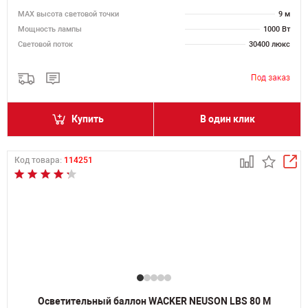
MAX высота световой точки
9 м
Мощность лампы
1000 Вт
Световой поток
30400 люкс
Купить
В один клик
Код товара:
114251
Осветительный баллон WACKER NEUSON LBS 80 M